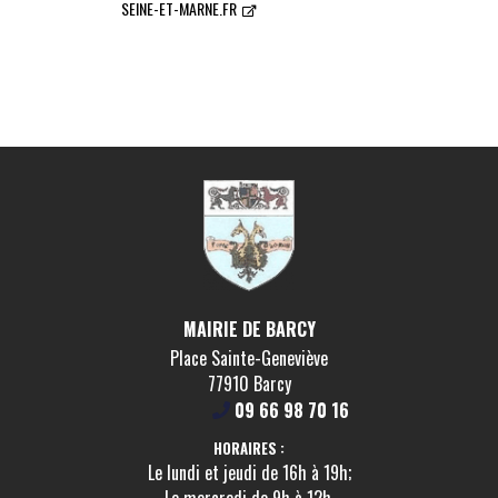
SEINE-ET-MARNE.FR
COMMUNAUTÉ D'
DE MEAUX
MAIRIE DE BARCY
Place Sainte-Geneviève
77910 Barcy
09 66 98 70 16
HORAIRES :
Le lundi et jeudi de 16h à 19h;
Le mercredi de 9h à 12h.